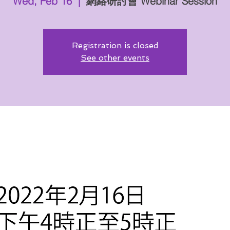
Wed, Feb 16
  |  
網絡研討會 Webinar Session
Registration is closed
See other events