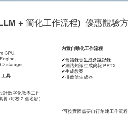
地化LLM + 簡化工作流程) 優惠體
內置自動化工作流程
ore CPU,
 Engine,
​✔會議錄音生成會議記錄
SD storage
​✔
網路知識生成簡報 PPTX
​✔
生成教案
 工具
​✔
推薦信生成器
設計數字化教學工作
 (每校 2 個名額）
*可按實際需要自行創建工作流程