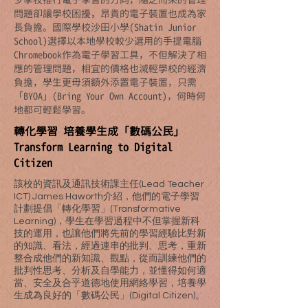
問題卻讓學校困擾，昂貴的電子裝置也成為家
長負擔。國際學校沙田小學(Shatin Junior
School)選擇以本地學校較少選用的手提電腦
Chromebook作為電子學習工具，不但解決了相
應的管理問題，相宜的價格也減輕學校的經濟
負擔，學生更毋須額外添置電子裝置，只需
「BYOA」(Bring Your Own Account)，何時何
地都可輕鬆學習。
轉化學習 培養學生成「數碼公民」
Transform Learning to Digital
Citizen
該校的資訊及通訊技術課主任(Lead Teacher
ICT) James Haworth介紹，他們的電子學習
計劃提倡「轉化學習」(Transformative
Learning)，學生在學習過程中不但掌握新科
技的運用，也讓他們將先前的學習經驗比對新
的知識、看法，經過連串的批判、思考，重新
整合成他們的新知識、觀點，從而訓練他們的
批判性思考、分析及自學能力，並懂得如何適
當、安全及合乎道德地使用網絡學習，培養學
生成為良好的「數碼公民」(Digital Citizen)。