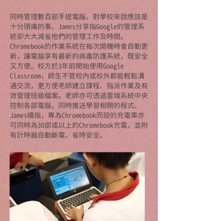
同時管理數百部手提電腦，對學校來說應該是
十分頭痛的事。James分享指Google的管理系
統卻大大減省他們的管理工作及時間。
Chromebook的作業系統在每次開機時會自動更
新，讓電腦享有最新的病毒防護系統，既安全
又方便。校方於3年前開始使用Google
Classroom，師生不管校內或校外都能輕鬆溝
通交流，更方便老師建立課程、指派作業及有
效管理班級檔案。老師亦可透過雲端系統中央
控制各部電腦，同時推送學習相關的程式。
James續指，專為Chromebook而設的充電車亦
可同時為30部或以上的Chromebook充電，並附
有計時器自動斷電，省時安全。