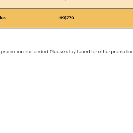
lus
HK$779
 promotion has ended. Please stay tuned for other promotion