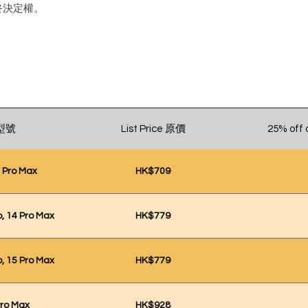
留最終決定權。
 型號
List Price 原價
25% off
3 Pro Max
HK$709
o, 14 Pro Max
HK$779
o, 15 Pro Max
HK$779
Pro Max
HK$928