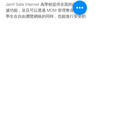
Jamf Safe Internet 為學校提供全面的內容過
濾功能，並且可以透過 MDM 管理整合，確保
學生在自由瀏覽網絡的同時，也能進行安全的
內容過濾及同時不侵犯其隱私。
網上研討會內容：
如何於現有 MDM 內使用網頁內容過濾
為何學校需要 Jamf Safe Internet
Jamf Safe Internet是什麼
如何保護瀏覽網路
Read More >
Share This Event
電郵 :
info@sencohk.com
聯絡電話 :
2511 5760
地址 : 香港北角英皇道663號泓富產業千禧廣場22樓
版權所有 © 2025 Senco Masslink Technology Ltd.，保留所有權利。