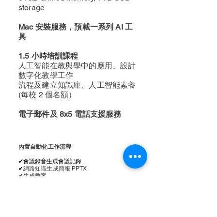
storage
Mac 安裝服務，預載一系列 AI 工
具
1.5 小時培訓課程
人工智能在教與學中的應用、設計
數字化教學工作
流程及建立知識庫、人工智能素養
(每校 2 個名額）
電子郵件及 8x5 電話支援服務
內置自動化工作流程
​✔會議錄音生成會議記錄
​✔
網路知識生成簡報 PPTX
​✔
生成教案
​✔
推薦信生成器