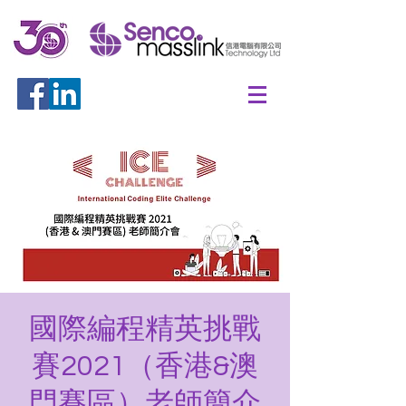
國際編程精英挑戰
賽2021（香港&澳
門賽區）老師簡介