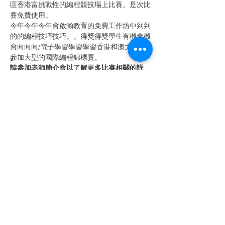
區香港富挑戰性的編程競技場上比賽。是次比
賽免費使用。
今年今年今年會啟瀚教育的免費工作坊中到到
的的編程技巧技巧。。得獎得獎學生有機會機
會向向向/電子學習學習學習香港和澳大利亞
參加大型的國際編程錦標賽。
請參加老師簡介會以了解更多比賽相關的詳
情！
老師簡介會內容包：
國際編程精英挑戰賽2021 (ICE 
Challenge) （香港 & 澳門賽區） 資訊和
報名詳情
老師分享
：關文龍老師，林大輝中學電腦
科技總監
Read More >
Share This Event