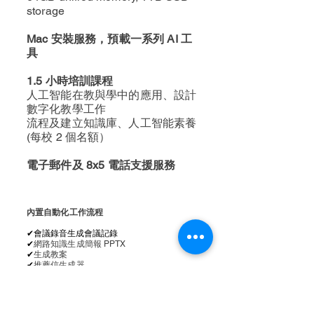
storage
Mac 安裝服務，預載一系列 AI 工
具
1.5 小時培訓課程
人工智能在教與學中的應用、設計
數字化教學工作
流程及建立知識庫、人工智能素養
(每校 2 個名額）
電子郵件及 8x5 電話支援服務
內置自動化工作流程
​✔會議錄音生成會議記錄
​✔
網路知識生成簡報 PPTX
​✔
生成教案
​✔
推薦信生成器